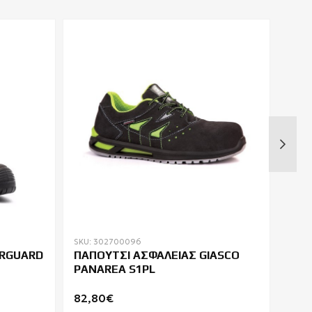
SKU: 302700096
SKU: 
ERGUARD
ΠΑΠΟΥΤΣΙ ΑΣΦΑΛΕΙΑΣ GIASCO
ΠΑΠ
PANAREA S1PL
COV
82,80€
51,