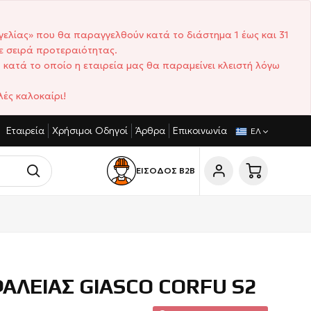
γελίας» που θα παραγγελθούν κατά το διάστημα 1 έως και 31
ε σειρά προτεραιότητας.
 κατά το οποίο η εταιρεία μας θα παραμείνει κλειστή λόγω
ές καλοκαίρι!
Εταιρεία
Χρήσιμοι Οδηγοί
Άρθρα
Επικοινωνία
ΓΩΝΙΣΤΙΚΈΣ ΤΙΜΈΣ
ΣΎΝΤΟΜΟΙ ΧΡΌΝΟΙ ΠΑΡΆΔΟΣΗΣ
ΕΛ
ΕΙΣΟΔΟΣ Β2Β
ΑΛΕΙΑΣ GIASCO CORFU S2