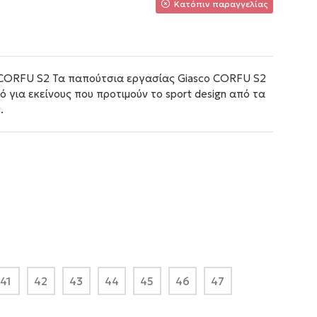
Κατόπιν παραγγελίας
 CORFU S2 Τα παπούτσια εργασίας Giasco CORFU S2
 για εκείνους που προτιμούν το sport design από τα
.
41
42
43
44
45
46
47