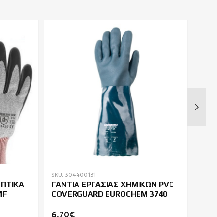
SKU: 304400131
SKU:
ΟΠΤΙΚΑ
ΓΑΝΤΙΑ ΕΡΓΑΣΙΑΣ ΧΗΜΙΚΩΝ PVC
ΓΑΝ
MF
COVERGUARD EUROCHEM 3740
ATR
6,70€
24,