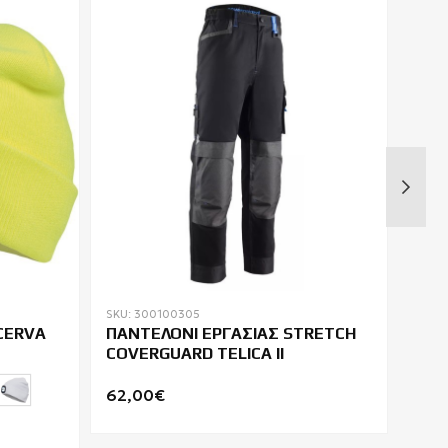
SKU: 300100305
SKU:
CERVA
ΠΑΝΤΕΛΟΝΙ ΕΡΓΑΣΙΑΣ STRETCH
ΠΑΡ
COVERGUARD TELICA II
62,00€
42,