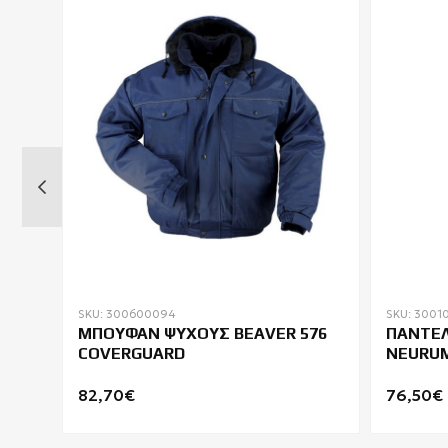
SKU: 300600094
SKU: 3001
L
ΜΠΟΥΦΑΝ ΨΥΧΟΥΣ BEAVER 576
ΠΑΝΤΕΛ
D
COVERGUARD
NEURUM
82,70€
76,50€