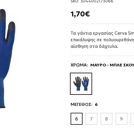
SKU:
3044002173066
1,70€
Τα γάντια εργασίας Cerva Sme
επικάλυψης σε πολυουρεθάνη
αίσθηση στα δάχτυλα.
ΧΡΩΜΑ:
ΜΑΥΡΟ - ΜΠΛΕ ΣΚΟΥ
ΜΕΓΕΘΟΣ:
6
6
7
8
9