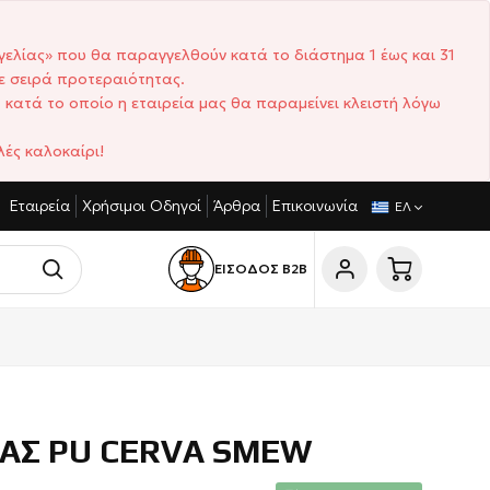
γελίας» που θα παραγγελθούν κατά το διάστημα 1 έως και 31
ε σειρά προτεραιότητας.
 κατά το οποίο η εταιρεία μας θα παραμείνει κλειστή λόγω
ές καλοκαίρι!
Εταιρεία
Χρήσιμοι Οδηγοί
Άρθρα
Επικοινωνία
ΚΈΣ ΤΙΜΈΣ
ΣΎΝΤΟΜΟΙ ΧΡΌΝΟΙ ΠΑΡΆΔΟΣΗΣ
CU
ΕΛ
ΕΙΣΟΔΟΣ Β2Β
ΙΑΣ PU CERVA SMEW