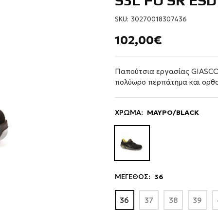
S3L FO SR ES
SKU:
30270018307436
102,00€
Παπούτσια εργασίας GIASCO
πολύωρο περπάτημα και ορθ
ΧΡΩΜΑ:
ΜΑΥΡΟ/BLACK
ΜΕΓΕΘΟΣ:
36
36
37
38
39