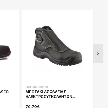
SKU: 302800108
SKU: 
ASCO
ΜΠΟΤΑΚΙ ΑΣΦΑΛΕΙΑΣ
ΠΑΠ
ΗΛΕΚΤΡΟΣΥΓΚΟΛΛΗΤΩΝ
VIN
COVERGUARD QANDILITE S3
70,70€
55,