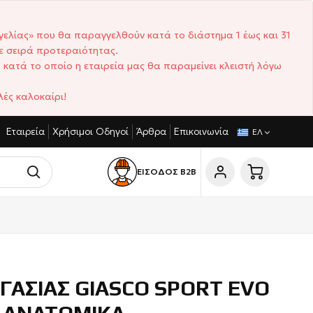
γελίας» που θα παραγγελθούν κατά το διάστημα 1 έως και 31
ε σειρά προτεραιότητας.
 κατά το οποίο η εταιρεία μας θα παραμείνει κλειστή λόγω
ές καλοκαίρι!
Εταιρεία
Χρήσιμοι Οδηγοί
Άρθρα
Επικοινωνία
ΑΓΩΝΙΣΤΙΚΈΣ ΤΙΜΈΣ
ΣΎΝΤΟΜΟΙ ΧΡΌΝΟΙ ΠΑΡΆΔΟΣΗΣ
ΕΛ
ΕΙΣΟΔΟΣ Β2Β
ΓΑΣΙΑΣ GIASCO SPORT EVO