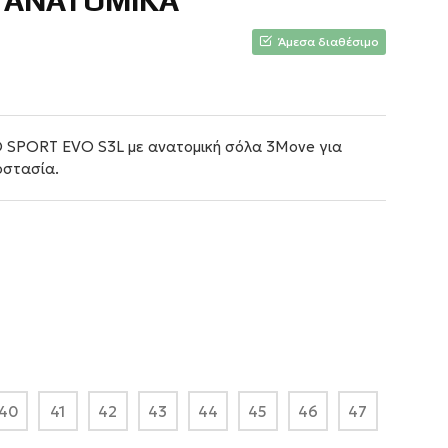
D ΑΝΑΤΟΜΙΚΑ
Άμεσα διαθέσιμο
 SPORT EVO S3L με ανατομική σόλα 3Move για
οστασία.
40
41
42
43
44
45
46
47