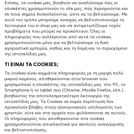
Επίσης, τα cookies μας, βοηθούν να αναλύσουμε πώς οι
επισκέπτες χρησιμοποιούν το site μας, πώς περιηγούνται και
σε ποια σημεία δυσκολεύονται, ώστε να τα βελτιώσουμε. Με
αυτό τον τρόπο μπορούμε συνεχώς να βελτιστοποιούμε τη
λειτουργία του e-shop μας και να αντιμετωπίζουμε τυχόν
προβλήματα που μπορεί να προκύπτουν. Όλες οι
πληροφορίες που συλλέγονται από αυτά τα cookies,
χρησιμοποιούνται μόνο για να βελτιώσουμε τη δική
αγοραστική εμπειρία, καθώς και τη δομή και το περιεχόμενο
της ιστοσελίδας μας.
ΤΙ ΕΙΝΑΙ ΤΑ COOKIES;
Τα cookies είναι κομμάτια πληροφορίας με τη μορφή πολύ
μικρού κειμένου, αποθηκεύονται στον browser που
χρησιμοποιεί ο επισκέπτης της ιστοσελίδας μας στο PC, το
Smartphone ή το tablet σου (Chrome, Mozilla Firefox, κλπ.),
βοηθώντας την αποτελεσματικότερη λειτουργία της
ιστοσελίδας μας. Τα Cookies σε καμία περίπτωση δεν
προκαλούν βλάβες στους ηλεκτρονικούς υπολογιστές των
χρηστών, ούτε και στα αρχεία που φυλάσσονται σε αυτούς.
Οι πληροφορίες που αποθηκεύονται στα cookies
χρησιμοποιούνται αποκλειστικά για σκοπούς αναγνώρισης
και βελτιστοποίησης.